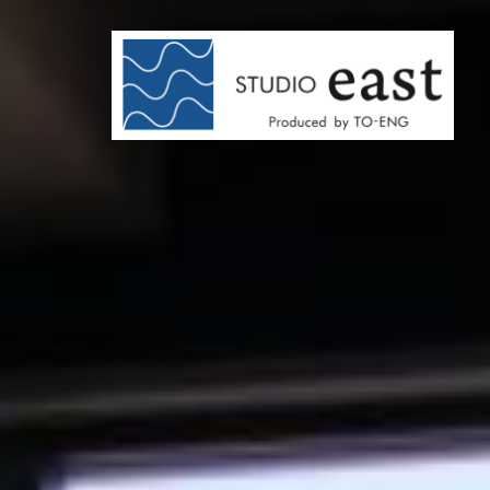
コ
ン
テ
ン
ツ
へ
ス
キ
ッ
プ