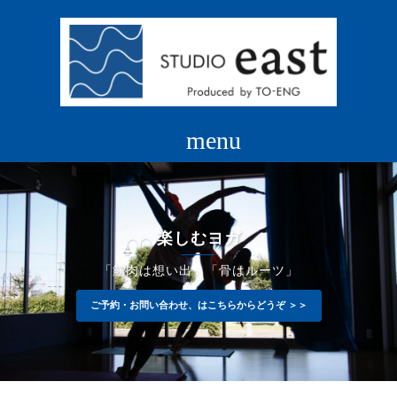
コ
ン
テ
ン
ツ
へ
ス
キ
ッ
プ
楽しむヨガ
「筋肉は想い出」「骨はルーツ」
ご予約・お問い合わせ、はこちらからどうぞ ＞＞