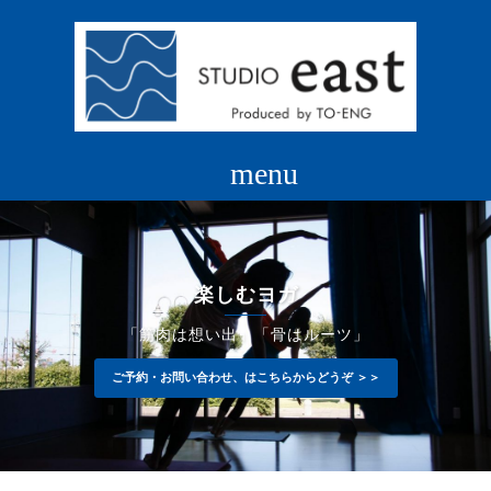
コ
ン
テ
ン
ツ
へ
ス
キ
ッ
プ
楽しむヨガ
「筋肉は想い出」「骨はルーツ」
ご予約・お問い合わせ、はこちらからどうぞ ＞＞