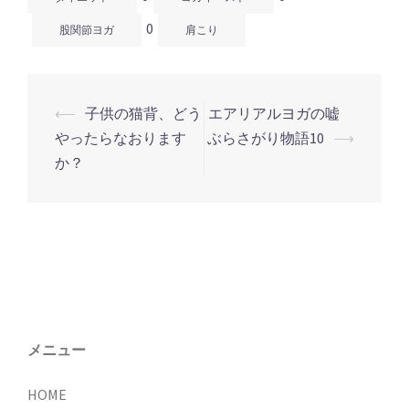
0
股関節ヨガ
肩こり
⟵
子供の猫背、どう
エアリアルヨガの嘘
投
やったらなおります
ぶらさがり物語10
⟶
稿
か？
ナ
ビ
ゲ
ー
シ
ョ
ン
メニュー
HOME