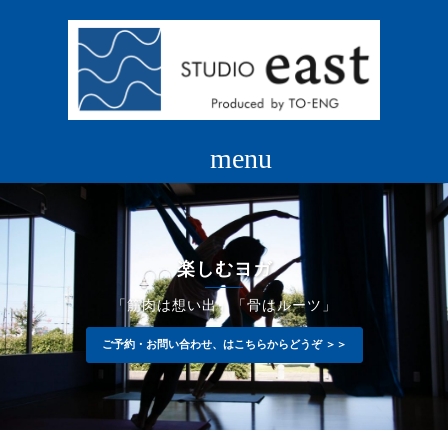
コ
ン
テ
ン
ツ
へ
ス
キ
ッ
プ
楽しむヨガ
「筋肉は想い出」「骨はルーツ」
ご予約・お問い合わせ、はこちらからどうぞ ＞＞