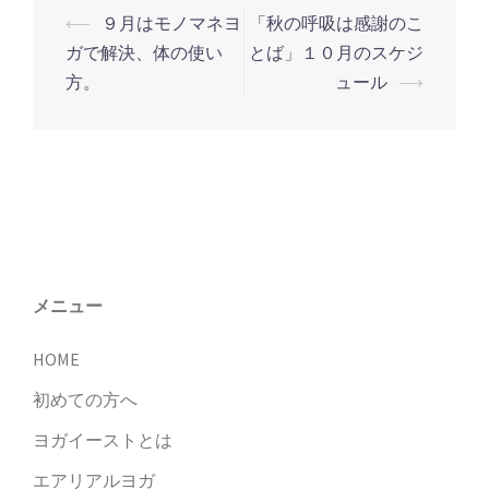
⟵
９月はモノマネヨ
「秋の呼吸は感謝のこ
投
ガで解決、体の使い
とば」１０月のスケジ
稿
方。
ュール
⟶
ナ
ビ
ゲ
ー
シ
ョ
ン
メニュー
HOME
初めての方へ
ヨガイーストとは
エアリアルヨガ