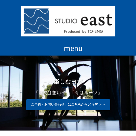
コ
ン
テ
ン
ツ
へ
ス
キ
ッ
プ
楽しむヨガ
「筋肉は想い出」「骨はルーツ」
ご予約・お問い合わせ、はこちらからどうぞ ＞＞