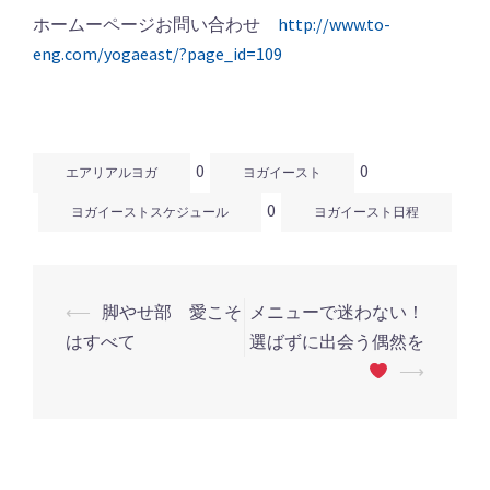
ホームーページお問い合わせ
http://www.to-
eng.com/yogaeast/?page_id=109
0
0
エアリアルヨガ
ヨガイースト
0
ヨガイーストスケジュール
ヨガイースト日程
⟵
脚やせ部 愛こそ
メニューで迷わない！
投
はすべて
選ばずに出会う偶然を
稿
⟶
ナ
ビ
ゲ
ー