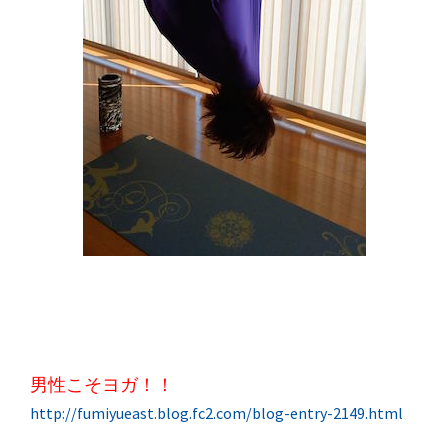
男性こそヨガ！！
http://fumiyueast.blog.fc2.com/blog-entry-2149.html