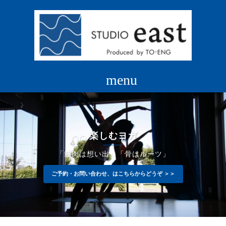
コ
ン
テ
ン
ツ
へ
ス
キ
ッ
プ
楽しむヨガ
「筋肉は想い出」「骨はルーツ」
ご予約・お問い合わせ、はこちらからどうぞ ＞＞