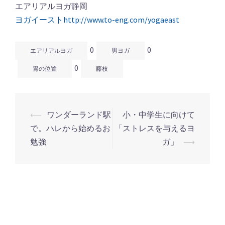
エアリアルヨガ静岡
ヨガイーストhttp://www.to-eng.com/yogaeast
0
0
エアリアルヨガ
男ヨガ
0
胃の位置
藤枝
⟵
ワンダーランド駅
小・中学生に向けて
投
で。ハレから始めるお
「ストレスを与えるヨ
稿
勉強
ガ」
⟶
ナ
ビ
ゲ
ー
シ