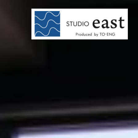
コ
ン
テ
ン
ツ
へ
ス
キ
ッ
プ