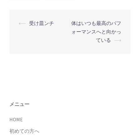
⟵
受け皿ンチ
体はいつも最高のパフ
投
ォーマンスへと向かっ
稿
ている
⟶
ナ
ビ
ゲ
ー
シ
ョ
ン
メニュー
HOME
初めての方へ