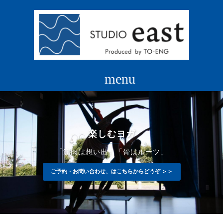
コ
ン
テ
ン
ツ
へ
ス
キ
ッ
プ
楽しむヨガ
「筋肉は想い出」「骨はルーツ」
ご予約・お問い合わせ、はこちらからどうぞ ＞＞