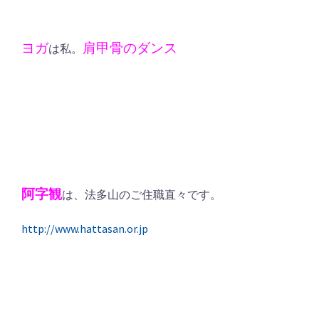
ヨガ
肩甲骨のダンス
は私。
阿字観
は、法多山のご住職直々です。
http://www.hattasan.or.jp