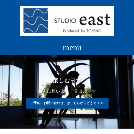
コ
ン
テ
ン
ツ
へ
ス
キ
ッ
プ
楽しむヨガ
「筋肉は想い出」「骨はルーツ」
ご予約・お問い合わせ、はこちらからどうぞ ＞＞