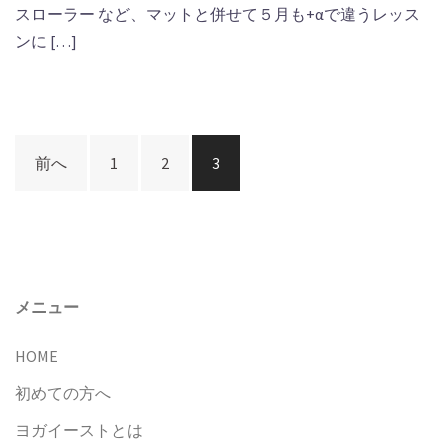
スローラー など、マットと併せて５月も+αで違うレッス
ンに […]
投
前へ
1
2
3
稿
ナ
ビ
ゲ
ー
メニュー
シ
HOME
ョ
ン
初めての方へ
ヨガイーストとは