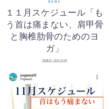
NEWS
１１月スケジュール「も
う首は痛まない、肩甲骨
と胸椎肋骨のためのヨ
ガ」
投稿日:
2022-10-08