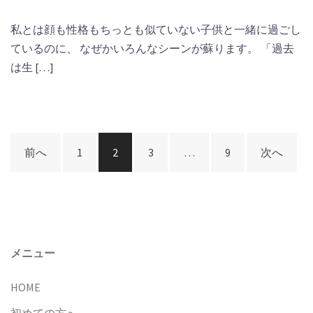
私とは顔も性格もちっとも似ていない子供と一緒に過ごし
ているのに、 なぜかいろんなシーンが蘇ります。 「過去
は生 […]
投
前へ
1
2
3
…
9
次へ
稿
ナ
ビ
ゲ
ー
メニュー
シ
HOME
ョ