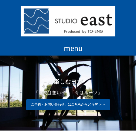
コ
ン
テ
ン
ツ
へ
ス
キ
ッ
プ
楽しむヨガ
「筋肉は想い出」「骨はルーツ」
ご予約・お問い合わせ、はこちらからどうぞ ＞＞