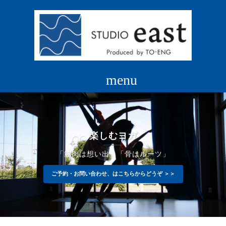
コ
ン
テ
ン
ツ
へ
ス
キ
ッ
プ
楽しむヨガ
「筋肉は想い出」「骨はルーツ」
ご予約・お問い合わせ、はこちらからどうぞ ＞＞