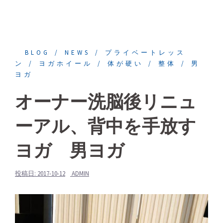
BLOG
NEWS
プライベートレッス
ン
ヨガホイール
体が硬い
整体
男
ヨガ
オーナー洗脳後リニュ
ーアル、背中を手放す
ヨガ 男ヨガ
投稿日:
2017-10-12
ADMIN