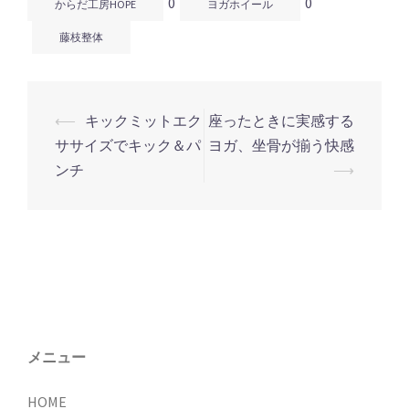
0
0
からだ工房HOPE
ヨガホイール
藤枝整体
⟵
キックミットエク
座ったときに実感する
投
ササイズでキック＆パ
ヨガ、坐骨が揃う快感
稿
ンチ
⟶
ナ
ビ
ゲ
ー
シ
ョ
ン
メニュー
HOME