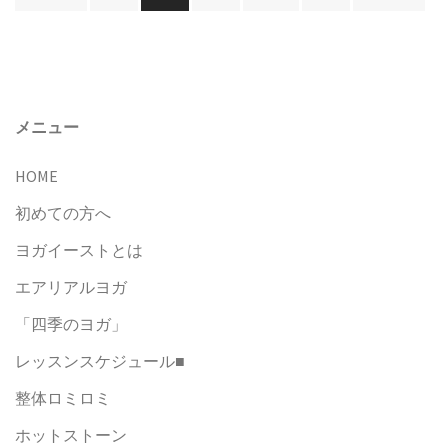
稿
ナ
ビ
ゲ
ー
メニュー
シ
HOME
ョ
ン
初めての方へ
ヨガイーストとは
エアリアルヨガ
「四季のヨガ」
レッスンスケジュール■
整体ロミロミ
ホットストーン