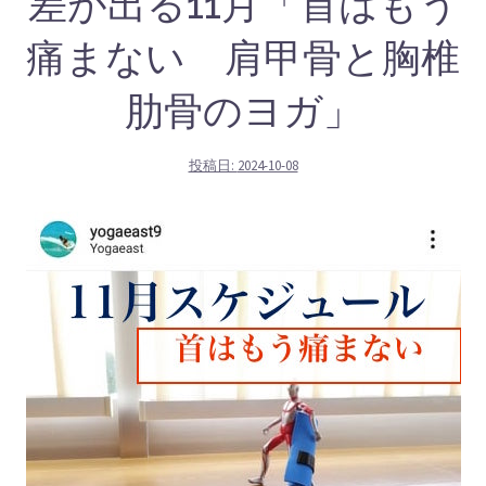
差が出る11月「首はもう
痛まない 肩甲骨と胸椎
肋骨のヨガ」
投稿日:
2024-10-08