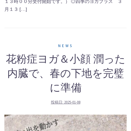
１３時００分受付開始です。） ◎四季のヨガプラス ３
月１３ […]
NEWS
花粉症ヨガ＆小顔 潤った
内臓で、春の下地を完璧
に準備
投稿日:
2025-01-08