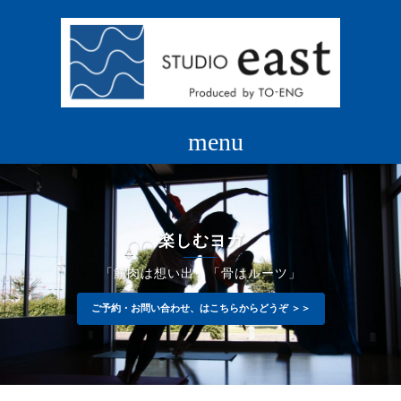
コ
ン
テ
ン
ツ
へ
ス
キ
ッ
プ
楽しむヨガ
「筋肉は想い出」「骨はルーツ」
ご予約・お問い合わせ、はこちらからどうぞ ＞＞