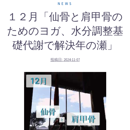
NEWS
１２月「仙骨と肩甲骨の
ためのヨガ、水分調整基
礎代謝で解決年の瀬」
投稿日:
2024-11-07