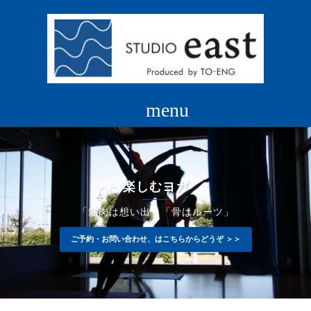
コ
ン
テ
ン
ツ
へ
ス
キ
ッ
プ
楽しむヨガ
「筋肉は想い出」「骨はルーツ」
ご予約・お問い合わせ、はこちらからどうぞ ＞＞