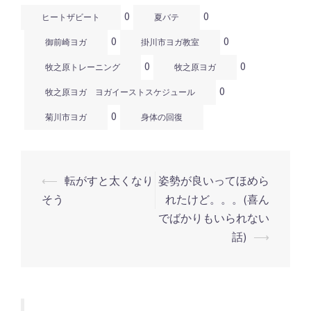
0
0
ヒートザビート
夏バテ
0
0
御前崎ヨガ
掛川市ヨガ教室
0
0
牧之原トレーニング
牧之原ヨガ
0
牧之原ヨガ ヨガイーストスケジュール
0
菊川市ヨガ
身体の回復
⟵
転がすと太くなり
姿勢が良いってほめら
投
そう
れたけど。。。(喜ん
稿
でばかりもいられない
ナ
話)
⟶
ビ
ゲ
ー