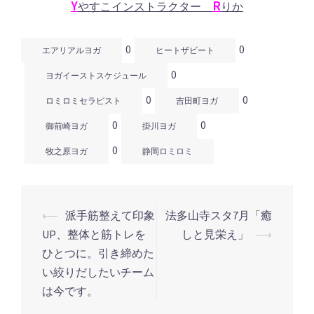
Y
R
やすこインストラクター
りか
0
0
エアリアルヨガ
ヒートザビート
0
ヨガイーストスケジュール
0
0
ロミロミセラピスト
吉田町ヨガ
0
0
御前崎ヨガ
掛川ヨガ
0
牧之原ヨガ
静岡ロミロミ
⟵
派手筋整えて印象
法多山寺スタ7月「癒
投
UP、整体と筋トレを
しと見栄え」
⟶
稿
ひとつに。引き締めた
ナ
い絞りだしたいチーム
ビ
は今です。
ゲ