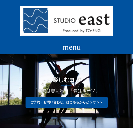
コ
ン
テ
ン
ツ
へ
ス
キ
ッ
プ
楽しむヨガ
「筋肉は想い出」「骨はルーツ」
ご予約・お問い合わせ、はこちらからどうぞ ＞＞