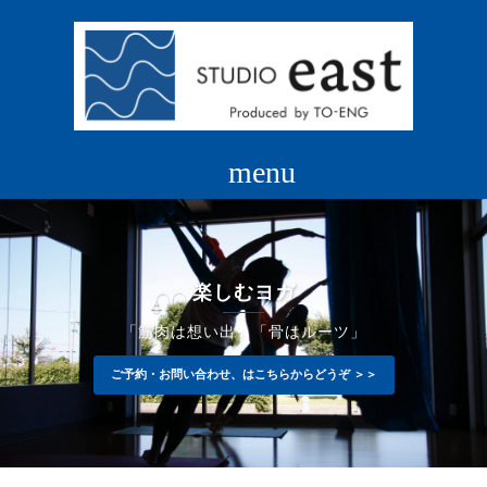
コ
ン
テ
ン
ツ
へ
ス
キ
ッ
プ
楽しむヨガ
「筋肉は想い出」「骨はルーツ」
ご予約・お問い合わせ、はこちらからどうぞ ＞＞