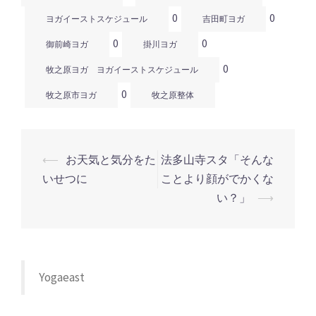
0
0
ヨガイーストスケジュール
吉田町ヨガ
0
0
御前崎ヨガ
掛川ヨガ
0
牧之原ヨガ ヨガイーストスケジュール
0
牧之原市ヨガ
牧之原整体
⟵
お天気と気分をた
法多山寺スタ「そんな
投
いせつに
ことより顔がでかくな
稿
い？」
⟶
ナ
ビ
ゲ
ー
Yogaeast
シ
ョ