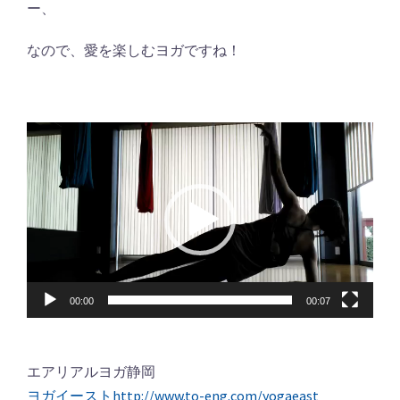
ー、
なので、愛を楽しむヨガですね！
動
画
プ
レ
ー
ヤ
ー
00:00
00:07
エアリアルヨガ静岡
ヨガイーストhttp://www.to-eng.com/yogaeast