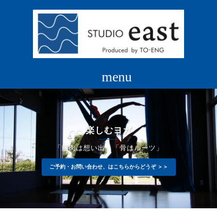
コ
ン
テ
ン
ツ
へ
ス
キ
ッ
プ
楽しむヨガ
「筋肉は想い出」「骨はルーツ」
ご予約・お問い合わせ、はこちらからどうぞ ＞＞