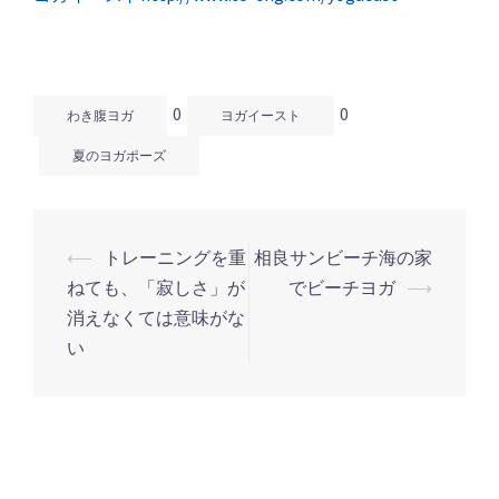
0
0
わき腹ヨガ
ヨガイースト
夏のヨガポーズ
⟵
トレーニングを重
相良サンビーチ海の家
投
ねても、「寂しさ」が
でビーチヨガ
⟶
稿
消えなくては意味がな
ナ
い
ビ
ゲ
ー
シ