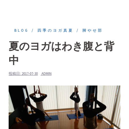
BLOG
四季のヨガ真夏
脚やせ部
夏のヨガはわき腹と背
中
投稿日:
2017-07-30
ADMIN