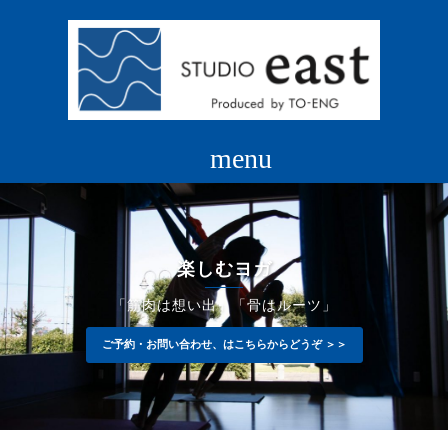
コ
ン
テ
ン
ツ
へ
ス
キ
ッ
プ
楽しむヨガ
「筋肉は想い出」「骨はルーツ」
ご予約・お問い合わせ、はこちらからどうぞ ＞＞