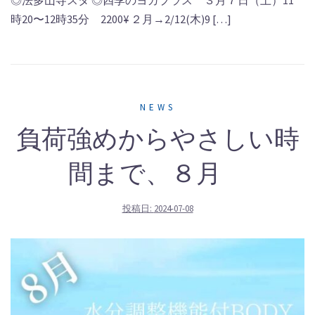
◎法多山寺スタ ◎四季のヨガプラス ３月７日（土）11
時20〜12時35分 2200¥ ２月→2/12(木)9 […]
NEWS
負荷強めからやさしい時
間まで、８月
投稿日:
2024-07-08