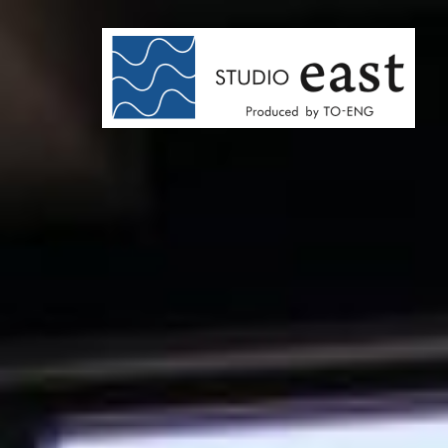
コ
ン
テ
ン
ツ
へ
ス
キ
ッ
プ