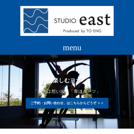
コ
ン
テ
ン
ツ
へ
ス
キ
ッ
プ
楽しむヨガ
「筋肉は想い出」「骨はルーツ」
ご予約・お問い合わせ、はこちらからどうぞ ＞＞