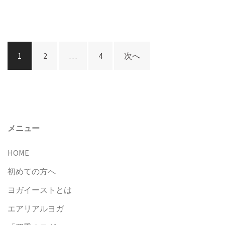
投
1
2
…
4
次へ
稿
ナ
ビ
ゲ
ー
メニュー
シ
HOME
ョ
ン
初めての方へ
ヨガイーストとは
エアリアルヨガ