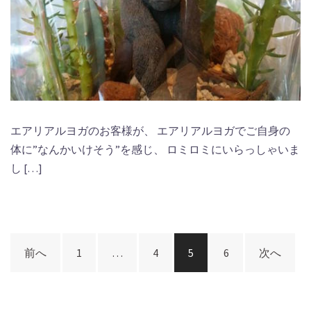
エアリアルヨガのお客様が、 エアリアルヨガでご自身の
体に”なんかいけそう”を感じ、 ロミロミにいらっしゃいま
し […]
投
前へ
1
…
4
5
6
次へ
稿
ナ