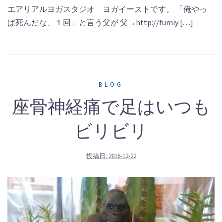
エアリアルヨガスタジオ ヨガイーストです。 「俺やっ
ぱ死んだな、１回」と言う父が 父→http://fumiy […]
BLOG
座骨神経痛で足はいつも
ビリビリ
投稿日:
2016-12-22