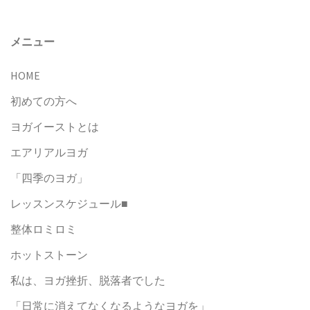
ビ
ゲ
ー
メニュー
シ
HOME
ョ
ン
初めての方へ
ヨガイーストとは
エアリアルヨガ
「四季のヨガ」
レッスンスケジュール■
整体ロミロミ
ホットストーン
私は、ヨガ挫折、脱落者でした
「日常に消えてなくなるようなヨガを」