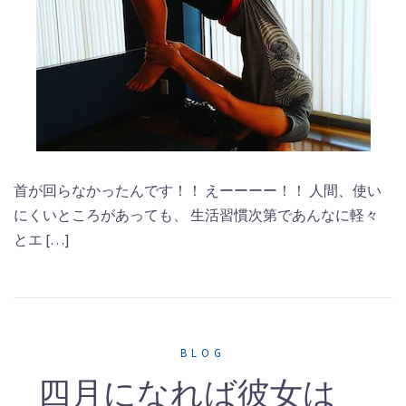
首が回らなかったんです！！ えーーーー！！ 人間、使い
にくいところがあっても、 生活習慣次第であんなに軽々
とエ […]
BLOG
四月になれば彼女は