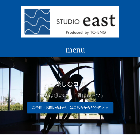
コ
ン
テ
ン
ツ
へ
ス
キ
ッ
プ
楽しむヨガ
「筋肉は想い出」「骨はルーツ」
ご予約・お問い合わせ、はこちらからどうぞ ＞＞