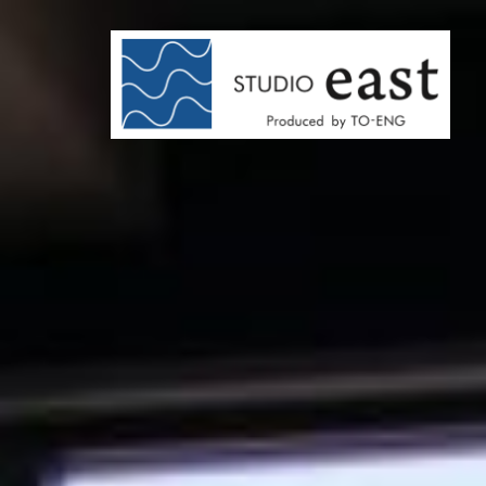
コ
ン
テ
ン
ツ
へ
ス
キ
ッ
プ