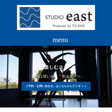
コ
ン
テ
ン
ツ
へ
ス
キ
ッ
プ
楽しむヨガ
「筋肉は想い出」「骨はルーツ」
ご予約・お問い合わせ、はこちらからどうぞ ＞＞