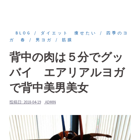
BLOG
ダイエット 痩せたい
四季のヨ
ガ 春
男ヨガ
筋膜
背中の肉は５分でグッ
バイ エアリアルヨガ
で背中美男美女
投稿日:
2018-04-19
ADMIN