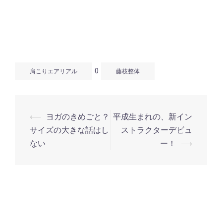
0
肩こりエアリアル
藤枝整体
⟵
ヨガのきめごと？
平成生まれの、新イン
投
サイズの大きな話はし
ストラクターデビュ
稿
ない
ー！
⟶
ナ
ビ
ゲ
ー
シ