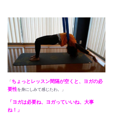
ちょっとレッスン間隔が空くと、ヨガの必
「
要性
を身にしみて感じたわ。」
「ヨガは必要ね、ヨガっていいね、大事
ね！」