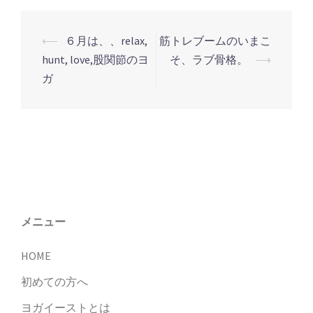
⟵
６月は、、relax,
筋トレブームのいまこ
投
hunt, love,股関節のヨ
そ、ラブ骨格。
⟶
稿
ガ
ナ
ビ
ゲ
ー
シ
ョ
ン
メニュー
HOME
初めての方へ
ヨガイーストとは