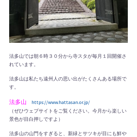
法多山では朝６時３０分から寺スタが毎月１回開催さ
れています。
法多山は私たち遠州人の思い出がたくさんある場所で
す。
法多山
https://www.hattasan.or.jp/
（ぜひウェブサイトをご覧ください。今月から楽しい
景色が目白押しですよ）
法多山の山門をすぎると、新緑とサツキが目にも鮮や