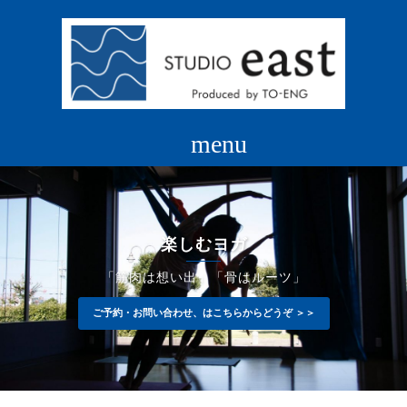
コ
ン
テ
ン
ツ
へ
ス
キ
ッ
プ
楽しむヨガ
「筋肉は想い出」「骨はルーツ」
ご予約・お問い合わせ、はこちらからどうぞ ＞＞