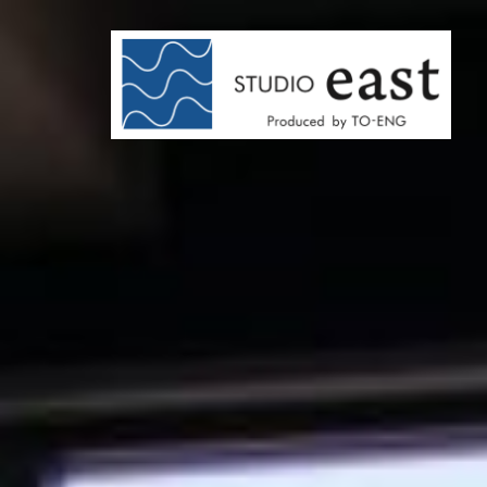
コ
ン
テ
ン
ツ
へ
ス
キ
ッ
プ