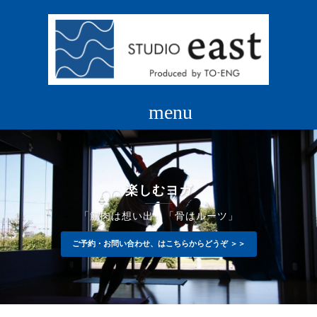
コ
ン
テ
ン
ツ
へ
ス
キ
ッ
プ
楽しむヨガ
「筋肉は想い出」「骨はルーツ」
ご予約・お問い合わせ、はこちらからどうぞ ＞＞