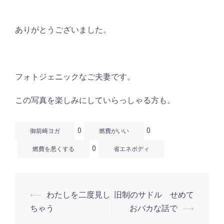
ありがとうございました。
フォトジェニックなご夫妻です。
この写真を楽しみにしていらっしゃる方も。
0
0
御前崎ヨガ
燃費がいい
0
燃費を悪くする
省エネボディ
⟵
わたしを二度見し
旧制のサドル せめて
投
ちゃう
おバカな話で
⟶
稿