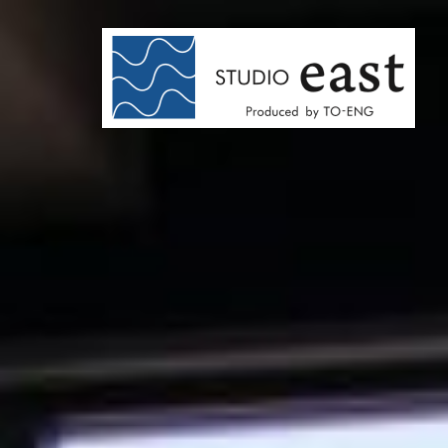
コ
ン
テ
ン
ツ
へ
ス
キ
ッ
プ