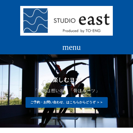
コ
ン
テ
ン
ツ
へ
ス
キ
ッ
プ
楽しむヨガ
「筋肉は想い出」「骨はルーツ」
ご予約・お問い合わせ、はこちらからどうぞ ＞＞