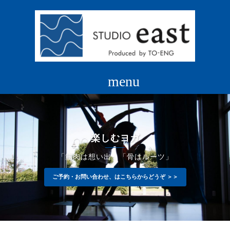
コ
ン
テ
ン
ツ
へ
ス
キ
ッ
プ
楽しむヨガ
「筋肉は想い出」「骨はルーツ」
ご予約・お問い合わせ、はこちらからどうぞ ＞＞