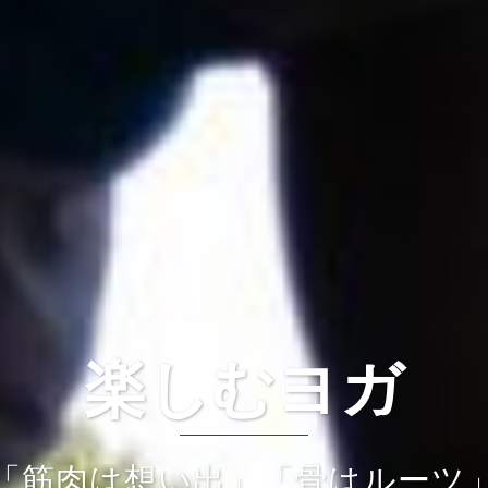
楽しむヨガ
「筋肉は想い出」「骨はルーツ