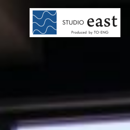
コ
ン
テ
ン
ツ
へ
ス
キ
ッ
プ