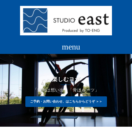
コ
ン
テ
ン
ツ
へ
ス
キ
ッ
プ
楽しむヨガ
「筋肉は想い出」「骨はルーツ」
ご予約・お問い合わせ、はこちらからどうぞ ＞＞