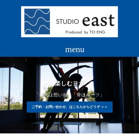
コ
ン
テ
ン
ツ
へ
ス
キ
ッ
プ
楽しむヨガ
「筋肉は想い出」「骨はルーツ」
ご予約・お問い合わせ、はこちらからどうぞ ＞＞