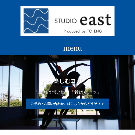
コ
ン
テ
ン
ツ
へ
ス
キ
ッ
プ
楽しむヨガ
「筋肉は想い出」「骨はルーツ」
ご予約・お問い合わせ、はこちらからどうぞ ＞＞