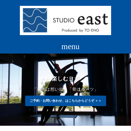
コ
ン
テ
ン
ツ
へ
ス
キ
ッ
プ
楽しむヨガ
「筋肉は想い出」「骨はルーツ」
ご予約・お問い合わせ、はこちらからどうぞ ＞＞