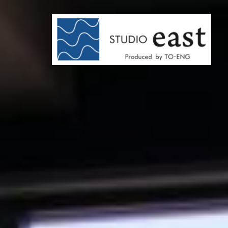
コ
ン
テ
ン
ツ
へ
ス
キ
ッ
プ