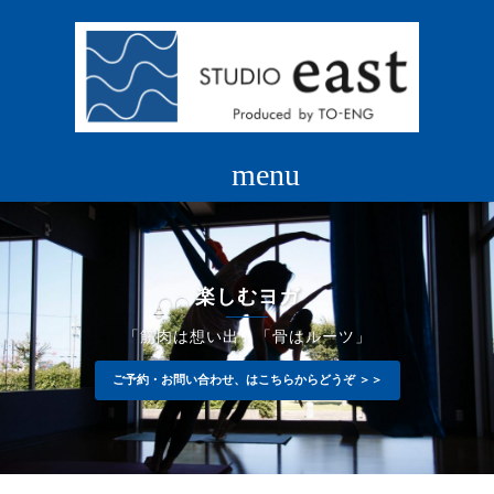
コ
ン
テ
ン
ツ
へ
ス
キ
ッ
プ
楽しむヨガ
「筋肉は想い出」「骨はルーツ」
ご予約・お問い合わせ、はこちらからどうぞ ＞＞