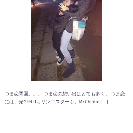
つま恋閉園。。。 つま恋の想い出はとても多く、 つま恋
には、光GENJIもリンゴスターも、Mr.Childre […]