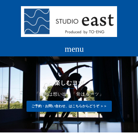
コ
ン
テ
ン
ツ
へ
ス
キ
ッ
プ
楽しむヨガ
「筋肉は想い出」「骨はルーツ」
ご予約・お問い合わせ、はこちらからどうぞ ＞＞