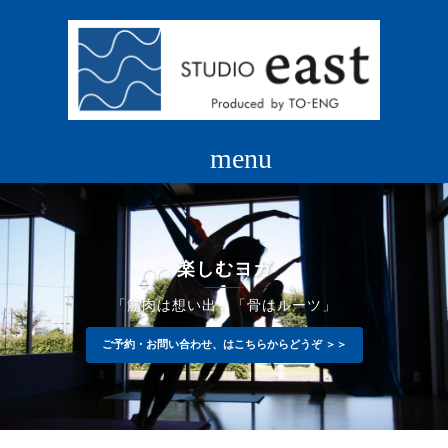
コ
ン
テ
ン
ツ
へ
ス
キ
ッ
プ
楽しむヨガ
「筋肉は想い出」「骨はルーツ」
ご予約・お問い合わせ、はこちらからどうぞ ＞＞