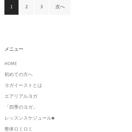
投
1
2
3
次へ
稿
ナ
ビ
ゲ
ー
メニュー
シ
HOME
ョ
ン
初めての方へ
ヨガイーストとは
エアリアルヨガ
「四季のヨガ」
レッスンスケジュール■
整体ロミロミ