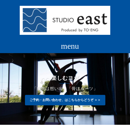
コ
ン
テ
ン
ツ
へ
ス
キ
ッ
プ
楽しむヨガ
「筋肉は想い出」「骨はルーツ」
ご予約・お問い合わせ、はこちらからどうぞ ＞＞