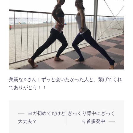
美筋な⚪︎さん！ずっと会いたかった人と、繋げてくれ
てありがとう！！
⟵
ヨガ初めてだけど
ぎっくり背中にぎっく
投
大丈夫？
り首多発中
⟶
稿