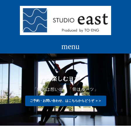
コ
ン
テ
ン
ツ
へ
ス
キ
ッ
プ
楽しむヨガ
「筋肉は想い出」「骨はルーツ」
ご予約・お問い合わせ、はこちらからどうぞ ＞＞