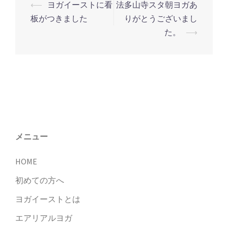
⟵
ヨガイーストに看
法多山寺スタ朝ヨガあ
投
板がつきました
りがとうございまし
稿
た。
⟶
ナ
ビ
ゲ
ー
シ
ョ
ン
メニュー
HOME
初めての方へ
ヨガイーストとは
エアリアルヨガ