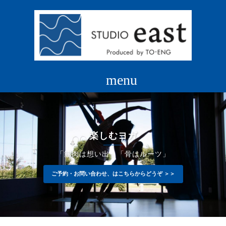
コ
ン
テ
ン
ツ
へ
ス
キ
ッ
プ
楽しむヨガ
「筋肉は想い出」「骨はルーツ」
ご予約・お問い合わせ、はこちらからどうぞ ＞＞