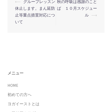
⟵
グループレッスン
秋の呼吸は感謝のこと
投
休止します。まん延防
ば １０月スケジュー
稿
止等重点措置対応につ
ル
⟶
ナ
いて
ビ
ゲ
ー
シ
ョ
ン
メニュー
HOME
初めての方へ
ヨガイーストとは