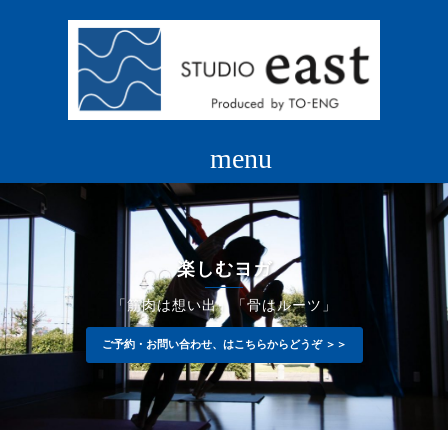
コ
ン
テ
ン
ツ
へ
ス
キ
ッ
プ
楽しむヨガ
「筋肉は想い出」「骨はルーツ」
ご予約・お問い合わせ、はこちらからどうぞ ＞＞