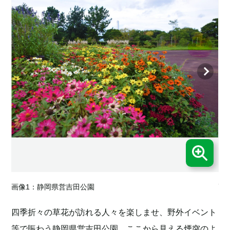
画像1：静岡県営吉田公園
画
四季折々の草花が訪れる人々を楽しませ、野外イベント
等で賑わう静岡県営吉田公園。ここから見える煙突のよ