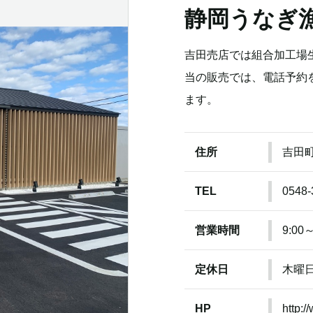
静岡うなぎ
吉田売店では組合加工場
当の販売では、電話予約
ます。
住所
吉田町
TEL
0548-
営業時間
9:00～
定休日
木曜
HP
http: