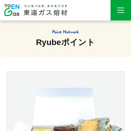
Point Network
Ryubeポイント